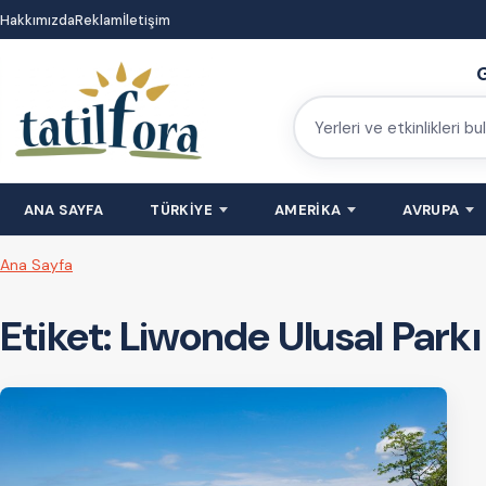
İçeriğe
Hakkımızda
Reklam
İletişim
atla
G
Yerleri
ve
etkinlikleri
ANA SAYFA
TÜRKİYE
AMERİKA
AVRUPA
bulun
Ana Sayfa
Etiket:
Liwonde Ulusal Parkı