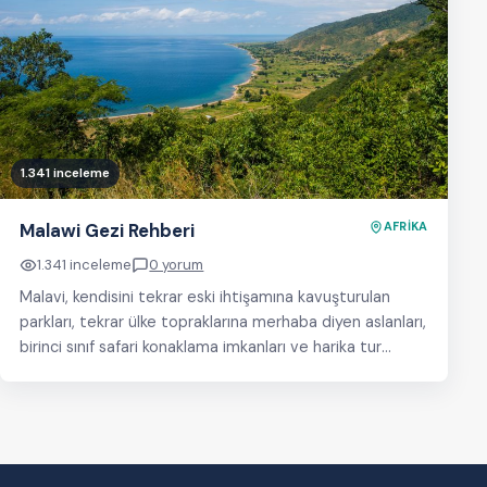
1.341 inceleme
Malawi Gezi Rehberi
AFRİKA
1.341 inceleme
0 yorum
Malavi, kendisini tekrar eski ihtişamına kavuşturulan
parkları, tekrar ülke topraklarına merhaba diyen aslanları,
birinci sınıf safari konaklama imkanları ve harika tur
operatörleriyle…