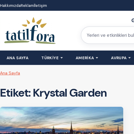
İçeriğe
Hakkımızda
Reklam
İletişim
atla
G
Yerleri
ve
etkinlikleri
ANA SAYFA
TÜRKİYE
AMERİKA
AVRUPA
bulun
Ana Sayfa
Etiket:
Krystal Garden