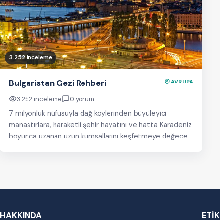
3.252 inceleme
Bulgaristan Gezi Rehberi
AVRUPA
3.252 inceleme
0 yorum
7 milyonluk nüfusuyla dağ köylerinden büyüleyici
manastırlara, haraketli şehir hayatını ve hatta Karadeniz
boyunca uzanan uzun kumsallarını keşfetmeye değecek
bir ülke. Bulgaristan’ın…
HAKKINDA
ETİ