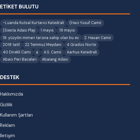
ETİKET BULUTU
-Luanda Kutsal Kurtarıcı Katedrali
(Hacı Yusuf Camii
(Siesta Adası Plajı
1 mayıs
19 mayıs
19. yüzyılın mimari tarzına sahip olan bu ev
2. Hasan Camii
2018 tatil
22 Temmuz Meydanı
4 Grados Norte
40 Direkli Cami
a
A.S. Camii
Aarhus Katedrali
Abacı Peri Bacaları
Abaiang Adası
DESTEK
Hakkımızda
Gizlilik
Kullanım Şartları
Reklam
İletişim