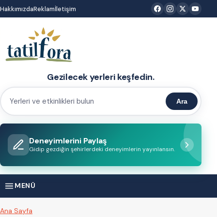
İçeriğe
Hakkımızda
Reklam
İletişim
atla
Gezilecek yerleri keşfedin.
Ara
Yerleri
ve
etkinlikleri
Deneyimlerini Paylaş
bulun
Gidip gezdiğin şehirlerdeki deneyimlerin yayınlansın.
MENÜ
Ana Sayfa