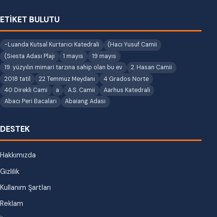
ETİKET BULUTU
-Luanda Kutsal Kurtarıcı Katedrali
(Hacı Yusuf Camii
(Siesta Adası Plajı
1 mayıs
19 mayıs
19. yüzyılın mimari tarzına sahip olan bu ev
2. Hasan Camii
2018 tatil
22 Temmuz Meydanı
4 Grados Norte
40 Direkli Cami
a
A.S. Camii
Aarhus Katedrali
Abacı Peri Bacaları
Abaiang Adası
DESTEK
Hakkımızda
Gizlilik
Kullanım Şartları
Reklam