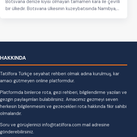
Botsvana denize kıyısı olmayan tamamen kara ile çevrili
bir ülkedir. Botsvana ülkesinin kuzeybatısında Namibya,
kuzeydoğusunda Zambiya…
HAKKINDA
Tatilfora Türkçe seyahat rehberi olmak adına kurulmuş, kar
amacı gütmeyen online platformdur.
Platformda binlerce rota, gezi rehberi, bilgilendirme yazıları ve
gezgin paylaşımları bulabilirsiniz. Amacımız gezmeyi seven
herkesin bilgilenmesini ve gezecekleri rota hakkında fikir sahibi
olmalarıdır.
Soru ve görüşlerinizi info@tatilfora.com mail adresine
gönderebilirsiniz.