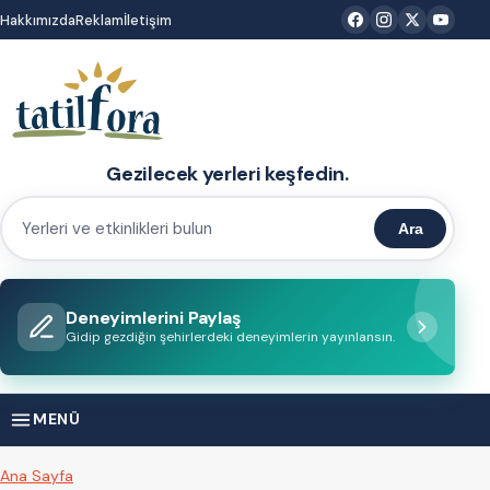
İçeriğe
Hakkımızda
Reklam
İletişim
atla
Gezilecek yerleri keşfedin.
Ara
Yerleri
ve
etkinlikleri
Deneyimlerini Paylaş
bulun
Gidip gezdiğin şehirlerdeki deneyimlerin yayınlansın.
MENÜ
Ana Sayfa