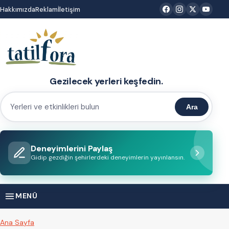
İçeriğe
Hakkımızda
Reklam
İletişim
atla
Gezilecek yerleri keşfedin.
Ara
Yerleri
ve
etkinlikleri
Deneyimlerini Paylaş
bulun
Gidip gezdiğin şehirlerdeki deneyimlerin yayınlansın.
MENÜ
Ana Sayfa