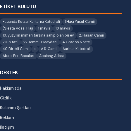
ETİKET BULUTU
-Luanda Kutsal Kurtarıcı Katedrali
(Hacı Yusuf Camii
(Siesta Adası Plajı
1 mayıs
19 mayıs
19. yüzyılın mimari tarzına sahip olan bu ev
2. Hasan Camii
2018 tatil
22 Temmuz Meydanı
4 Grados Norte
40 Direkli Cami
a
A.S. Camii
Aarhus Katedrali
Abacı Peri Bacaları
Abaiang Adası
DESTEK
Hakkımızda
Gizlilik
Kullanım Şartları
Reklam
İletişim