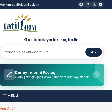
İçeriğe
Hakkımızda
Reklam
İletişim
atla
Gezilecek yerleri keşfedin.
Ara
Yerleri
ve
etkinlikleri
Deneyimlerini Paylaş
bulun
Gidip gezdiğin şehirlerdeki deneyimlerin yayınlansın.
MENÜ
Ana Sayfa