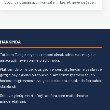
boyunca uzanan uzun kumsallarını keşfetmeye değecek
bir ülke. Bulgaristan’ın…
HAKKINDA
Tatilfora Türkçe seyahat rehberi olmak adına kurulmuş, kar
amacı gütmeyen online platformdur.
Platformda binlerce rota, gezi rehberi, bilgilendirme yazıları ve
gezgin paylaşımları bulabilirsiniz. Amacımız gezmeyi seven
herkesin bilgilenmesini ve gezecekleri rota hakkında fikir sahibi
olmalarıdır.
Soru ve görüşlerinizi info@tatilfora.com mail adresine
gönderebilirsiniz.