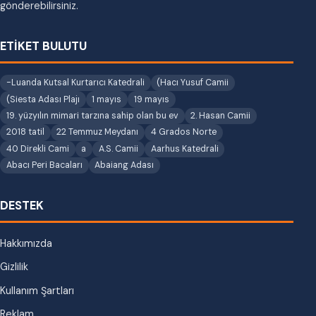
gönderebilirsiniz.
ETİKET BULUTU
-Luanda Kutsal Kurtarıcı Katedrali
(Hacı Yusuf Camii
(Siesta Adası Plajı
1 mayıs
19 mayıs
19. yüzyılın mimari tarzına sahip olan bu ev
2. Hasan Camii
2018 tatil
22 Temmuz Meydanı
4 Grados Norte
40 Direkli Cami
a
A.S. Camii
Aarhus Katedrali
Abacı Peri Bacaları
Abaiang Adası
DESTEK
Hakkımızda
Gizlilik
Kullanım Şartları
Reklam