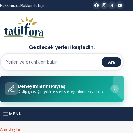
İçeriğe
Hakkımızda
Reklam
İletişim
atla
Gezilecek yerleri keşfedin.
Ara
Yerleri
ve
etkinlikleri
Deneyimlerini Paylaş
bulun
Gidip gezdiğin şehirlerdeki deneyimlerin yayınlansın.
MENÜ
Ana Sayfa