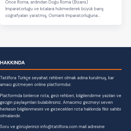
Önce Roma, ardından Doğu Roma (Bizans)
İmparatorluğu ve kıtalara hükmederek büyük barış
coğrafyaları yaratmış, Osmanlı İmparatorluğuna
başkentlik yapan İstanbul, geçmişin ihtişamını gururla…
HAKKINDA
Tatilfora Türkçe seyahat rehberi olmak adına kurulmuş, kar
amacı gütmeyen online platformdur.
Platformda binlerce rota, gezi rehberi, bilgilendirme yazıları ve
gezgin paylaşımları bulabilirsiniz. Amacımız gezmeyi seven
herkesin bilgilenmesini ve gezecekleri rota hakkında fikir sahibi
olmalarıdır.
Soru ve görüşlerinizi info@tatilfora.com mail adresine