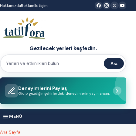
İçeriğe
Hakkımızda
Reklam
İletişim
atla
Gezilecek yerleri keşfedin.
Ara
Yerleri
ve
etkinlikleri
Deneyimlerini Paylaş
bulun
Gidip gezdiğin şehirlerdeki deneyimlerin yayınlansın.
MENÜ
Ana Sayfa