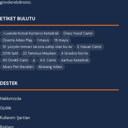
gönderebilirsiniz.
ETİKET BULUTU
-Luanda Kutsal Kurtarıcı Katedrali
(Hacı Yusuf Camii
(Siesta Adası Plajı
1 mayıs
19 mayıs
19. yüzyılın mimari tarzına sahip olan bu ev
2. Hasan Camii
2018 tatil
22 Temmuz Meydanı
4 Grados Norte
40 Direkli Cami
a
A.S. Camii
Aarhus Katedrali
Abacı Peri Bacaları
Abaiang Adası
DESTEK
Hakkımızda
Gizlilik
Kullanım Şartları
Reklam