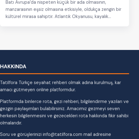
Batı Avrupa’da nispeten küçük bir ada olmasının,
manzarasının eşsiz olmasına etkisiyle, oldukça zengin bir
kültürel mirasa sahiptir. Atlantik Okyanusu, kayalık
yarımadayı ve…
HAKKINDA
Tatilfora Türkçe seyahat rehberi olmak adına kurulmuş, kar
amacı gütmeyen online platformdur.
Platformda binlerce rota, gezi rehberi, bilgilendirme yazıları ve
gezgin paylaşımları bulabilirsiniz. Amacımız gezmeyi seven
herkesin bilgilenmesini ve gezecekleri rota hakkında fikir sahibi
olmalarıdır.
Soru ve görüşlerinizi info@tatilfora.com mail adresine