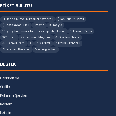
ETİKET BULUTU
-Luanda Kutsal Kurtarıcı Katedrali
(Hacı Yusuf Camii
(Siesta Adası Plajı
1 mayıs
19 mayıs
19. yüzyılın mimari tarzına sahip olan bu ev
2. Hasan Camii
2018 tatil
22 Temmuz Meydanı
4 Grados Norte
40 Direkli Cami
a
A.S. Camii
Aarhus Katedrali
Abacı Peri Bacaları
Abaiang Adası
DESTEK
Hakkımızda
Gizlilik
Kullanım Şartları
Reklam
İletişim