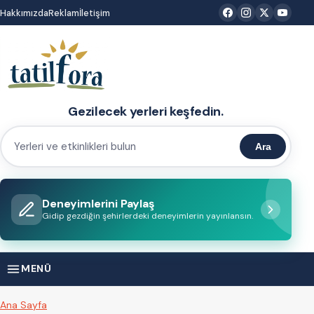
İçeriğe
Hakkımızda
Reklam
İletişim
atla
Gezilecek yerleri keşfedin.
Ara
Yerleri
ve
etkinlikleri
Deneyimlerini Paylaş
bulun
Gidip gezdiğin şehirlerdeki deneyimlerin yayınlansın.
MENÜ
Ana Sayfa