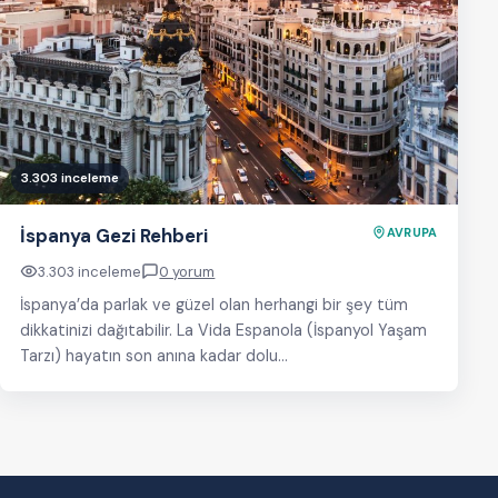
3.303 inceleme
İspanya Gezi Rehberi
AVRUPA
3.303 inceleme
0 yorum
İspanya’da parlak ve güzel olan herhangi bir şey tüm
dikkatinizi dağıtabilir. La Vida Espanola (İspanyol Yaşam
Tarzı) hayatın son anına kadar dolu…