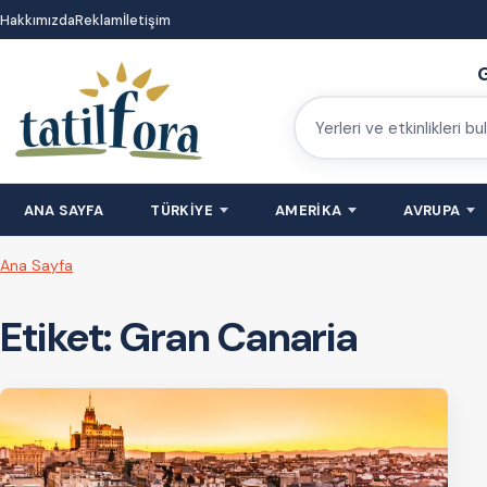
İçeriğe
Hakkımızda
Reklam
İletişim
atla
G
Yerleri
ve
etkinlikleri
ANA SAYFA
TÜRKİYE
AMERİKA
AVRUPA
bulun
Ana Sayfa
Etiket:
Gran Canaria