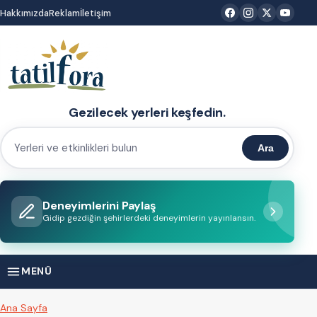
İçeriğe
Hakkımızda
Reklam
İletişim
atla
Gezilecek yerleri keşfedin.
Ara
Yerleri
ve
etkinlikleri
Deneyimlerini Paylaş
bulun
Gidip gezdiğin şehirlerdeki deneyimlerin yayınlansın.
MENÜ
Ana Sayfa