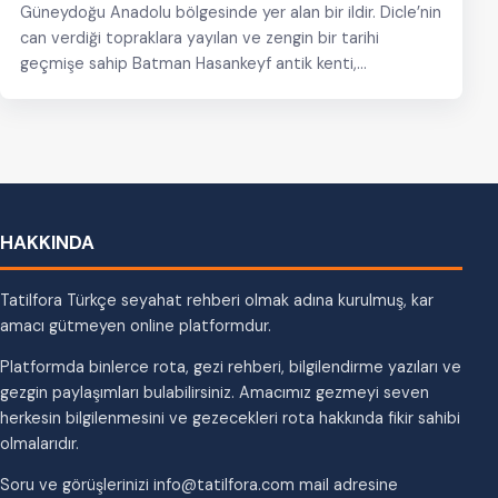
Güneydoğu Anadolu bölgesinde yer alan bir ildir. Dicle’nin
can verdiği topraklara yayılan ve zengin bir tarihi
geçmişe sahip Batman Hasankeyf antik kenti,…
HAKKINDA
Tatilfora Türkçe seyahat rehberi olmak adına kurulmuş, kar
amacı gütmeyen online platformdur.
Platformda binlerce rota, gezi rehberi, bilgilendirme yazıları ve
gezgin paylaşımları bulabilirsiniz. Amacımız gezmeyi seven
herkesin bilgilenmesini ve gezecekleri rota hakkında fikir sahibi
olmalarıdır.
Soru ve görüşlerinizi info@tatilfora.com mail adresine