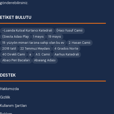
gönderebilirsiniz.
ETİKET BULUTU
-Luanda Kutsal Kurtarıcı Katedrali
(Hacı Yusuf Camii
(Siesta Adası Plajı
1 mayıs
19 mayıs
19. yüzyılın mimari tarzına sahip olan bu ev
2. Hasan Camii
2018 tatil
22 Temmuz Meydanı
4 Grados Norte
40 Direkli Cami
a
A.S. Camii
Aarhus Katedrali
Abacı Peri Bacaları
Abaiang Adası
DESTEK
Hakkımızda
Gizlilik
Kullanım Şartları