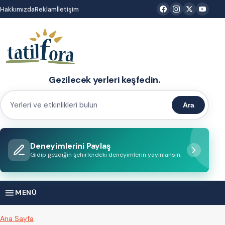
İçeriğe
Hakkımızda
Reklam
İletişim
atla
Gezilecek yerleri keşfedin.
Ara
Yerleri
ve
etkinlikleri
Deneyimlerini Paylaş
bulun
Gidip gezdiğin şehirlerdeki deneyimlerin yayınlansın.
MENÜ
Ana Sayfa