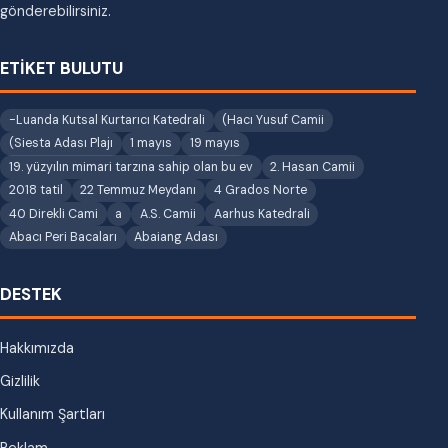
gönderebilirsiniz.
ETİKET BULUTU
-Luanda Kutsal Kurtarıcı Katedrali
(Hacı Yusuf Camii
(Siesta Adası Plajı
1 mayıs
19 mayıs
19. yüzyılın mimari tarzına sahip olan bu ev
2. Hasan Camii
2018 tatil
22 Temmuz Meydanı
4 Grados Norte
40 Direkli Cami
a
A.S. Camii
Aarhus Katedrali
Abacı Peri Bacaları
Abaiang Adası
DESTEK
Hakkımızda
Gizlilik
Kullanım Şartları
Reklam