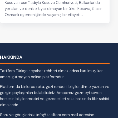
Kosova, resmî adıyla Kosova Cumhuriyeti, Balkanlar’da
yer alan ve denize kıyısı olmayan bir ülke. Kosova, 5 asır
Osmanlı egemenliğinde yaşamış bir vilayet.…
HAKKINDA
Tatilfora Türkçe seyahat rehberi olmak adına kurulmuş, kar
amacı gütmeyen online platformdur.
Platformda binlerce rota, gezi rehberi, bilgilendirme yazıları ve
gezgin paylaşımları bulabilirsiniz. Amacımız gezmeyi seven
herkesin bilgilenmesini ve gezecekleri rota hakkında fikir sahibi
olmalarıdır.
Soru ve görüşlerinizi info@tatilfora.com mail adresine