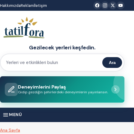
İçeriğe
Hakkımızda
Reklam
İletişim
atla
Gezilecek yerleri keşfedin.
Ara
Yerleri
ve
etkinlikleri
Deneyimlerini Paylaş
bulun
Gidip gezdiğin şehirlerdeki deneyimlerin yayınlansın.
MENÜ
Ana Sayfa