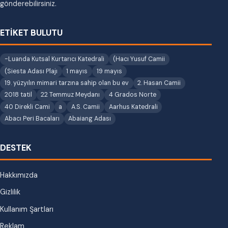
gönderebilirsiniz.
ETİKET BULUTU
-Luanda Kutsal Kurtarıcı Katedrali
(Hacı Yusuf Camii
(Siesta Adası Plajı
1 mayıs
19 mayıs
19. yüzyılın mimari tarzına sahip olan bu ev
2. Hasan Camii
2018 tatil
22 Temmuz Meydanı
4 Grados Norte
40 Direkli Cami
a
A.S. Camii
Aarhus Katedrali
Abacı Peri Bacaları
Abaiang Adası
DESTEK
Hakkımızda
Gizlilik
Kullanım Şartları
Reklam