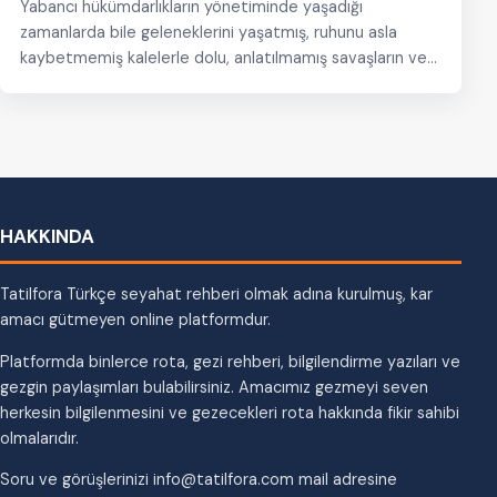
Yabancı hükümdarlıkların yönetiminde yaşadığı
zamanlarda bile geleneklerini yaşatmış, ruhunu asla
kaybetmemiş kalelerle dolu, anlatılmamış savaşların ve
sivil çatışmaların gizli şahitleri olan şatolarıyla…
HAKKINDA
Tatilfora Türkçe seyahat rehberi olmak adına kurulmuş, kar
amacı gütmeyen online platformdur.
Platformda binlerce rota, gezi rehberi, bilgilendirme yazıları ve
gezgin paylaşımları bulabilirsiniz. Amacımız gezmeyi seven
herkesin bilgilenmesini ve gezecekleri rota hakkında fikir sahibi
olmalarıdır.
Soru ve görüşlerinizi info@tatilfora.com mail adresine