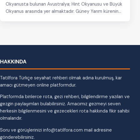
Okyanusta bulunan Avustralya; Hint Okyanusu ve Büyük
Okyanus arasında yer almaktadır. Güney Yarım kürenin…
HAKKINDA
Tatilfora Türkçe seyahat rehberi olmak adına kurulmuş, kar
amacı gütmeyen online platformdur.
Platformda binlerce rota, gezi rehberi, bilgilendirme yazıları ve
gezgin paylaşımları bulabilirsiniz. Amacımız gezmeyi seven
herkesin bilgilenmesini ve gezecekleri rota hakkında fikir sahibi
olmalarıdır.
Soru ve görüşlerinizi info@tatilfora.com mail adresine
gönderebilirsiniz.