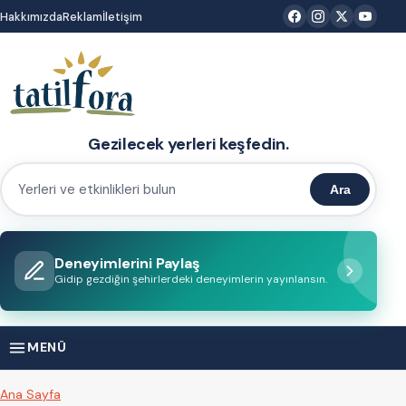
İçeriğe
Hakkımızda
Reklam
İletişim
atla
Gezilecek yerleri keşfedin.
Ara
Yerleri
ve
etkinlikleri
Deneyimlerini Paylaş
bulun
Gidip gezdiğin şehirlerdeki deneyimlerin yayınlansın.
MENÜ
Ana Sayfa