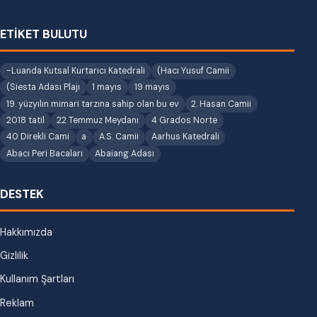
ETİKET BULUTU
-Luanda Kutsal Kurtarıcı Katedrali
(Hacı Yusuf Camii
(Siesta Adası Plajı
1 mayıs
19 mayıs
19. yüzyılın mimari tarzına sahip olan bu ev
2. Hasan Camii
2018 tatil
22 Temmuz Meydanı
4 Grados Norte
40 Direkli Cami
a
A.S. Camii
Aarhus Katedrali
Abacı Peri Bacaları
Abaiang Adası
DESTEK
Hakkımızda
Gizlilik
Kullanım Şartları
Reklam