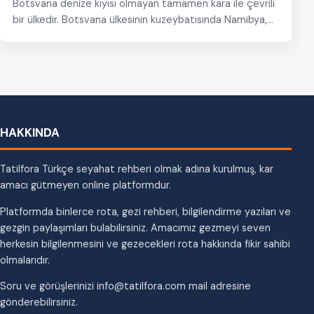
Botsvana denize kıyısı olmayan tamamen kara ile çevrili
bir ülkedir. Botsvana ülkesinin kuzeybatısında Namibya,
kuzeydoğusunda Zambiya…
HAKKINDA
Tatilfora Türkçe seyahat rehberi olmak adına kurulmuş, kar
amacı gütmeyen online platformdur.
Platformda binlerce rota, gezi rehberi, bilgilendirme yazıları ve
gezgin paylaşımları bulabilirsiniz. Amacımız gezmeyi seven
herkesin bilgilenmesini ve gezecekleri rota hakkında fikir sahibi
olmalarıdır.
Soru ve görüşlerinizi info@tatilfora.com mail adresine
gönderebilirsiniz.