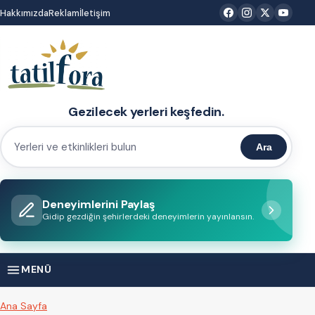
İçeriğe
Hakkımızda
Reklam
İletişim
atla
Gezilecek yerleri keşfedin.
Ara
Yerleri
ve
etkinlikleri
Deneyimlerini Paylaş
bulun
Gidip gezdiğin şehirlerdeki deneyimlerin yayınlansın.
MENÜ
Ana Sayfa