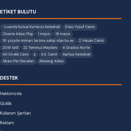
ETİKET BULUTU
-Luanda Kutsal Kurtarıcı Katedrali
(Hacı Yusuf Camii
(Siesta Adası Plajı
1 mayıs
19 mayıs
19. yüzyılın mimari tarzına sahip olan bu ev
2. Hasan Camii
2018 tatil
22 Temmuz Meydanı
4 Grados Norte
40 Direkli Cami
a
A.S. Camii
Aarhus Katedrali
Abacı Peri Bacaları
Abaiang Adası
DESTEK
Hakkımızda
Gizlilik
Kullanım Şartları
Reklam