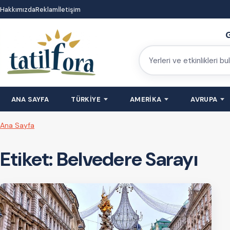
İçeriğe
Hakkımızda
Reklam
İletişim
atla
G
Yerleri
ve
etkinlikleri
ANA SAYFA
TÜRKİYE
AMERİKA
AVRUPA
bulun
Ana Sayfa
Etiket:
Belvedere Sarayı