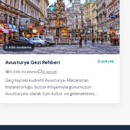
3.496 inceleme
Avusturya Gezi Rehberi
AVRUPA
3.496 inceleme
0 yorum
Geçmişteki kudretli Avusturya-Macaristan
İmparatorluğu, bütün ihtişamıyla günümüzün
Avusturya’sı olarak tüm kültür ve geleneklerini
sürdürmeye devam ediyor. Bugüne kadar gelen
muhteşem sarayları, dünyaca…