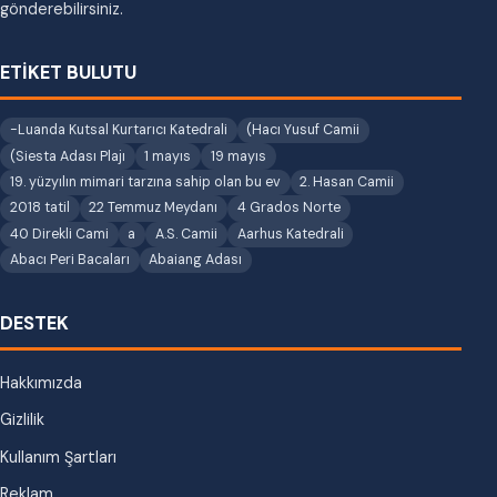
gönderebilirsiniz.
ETİKET BULUTU
-Luanda Kutsal Kurtarıcı Katedrali
(Hacı Yusuf Camii
(Siesta Adası Plajı
1 mayıs
19 mayıs
19. yüzyılın mimari tarzına sahip olan bu ev
2. Hasan Camii
2018 tatil
22 Temmuz Meydanı
4 Grados Norte
40 Direkli Cami
a
A.S. Camii
Aarhus Katedrali
Abacı Peri Bacaları
Abaiang Adası
DESTEK
Hakkımızda
Gizlilik
Kullanım Şartları
Reklam