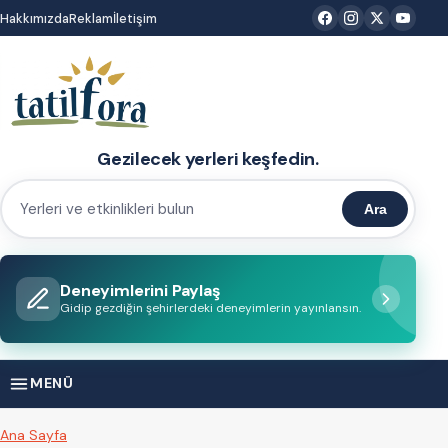
İçeriğe
Hakkımızda
Reklam
İletişim
atla
Gezilecek yerleri keşfedin.
Ara
Yerleri
ve
etkinlikleri
Deneyimlerini Paylaş
bulun
Gidip gezdiğin şehirlerdeki deneyimlerin yayınlansın.
MENÜ
Ana Sayfa