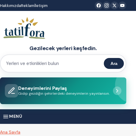
İçeriğe
Hakkımızda
Reklam
İletişim
atla
Gezilecek yerleri keşfedin.
Ara
Yerleri
ve
etkinlikleri
Deneyimlerini Paylaş
bulun
Gidip gezdiğin şehirlerdeki deneyimlerin yayınlansın.
MENÜ
Ana Sayfa