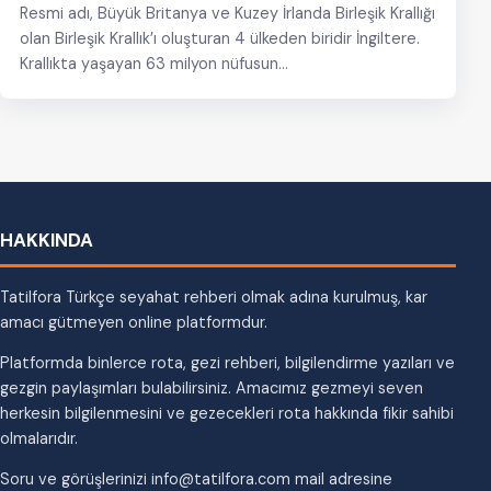
Resmi adı, Büyük Britanya ve Kuzey İrlanda Birleşik Krallığı
olan Birleşik Krallık’ı oluşturan 4 ülkeden biridir İngiltere.
Krallıkta yaşayan 63 milyon nüfusun…
HAKKINDA
Tatilfora Türkçe seyahat rehberi olmak adına kurulmuş, kar
amacı gütmeyen online platformdur.
Platformda binlerce rota, gezi rehberi, bilgilendirme yazıları ve
gezgin paylaşımları bulabilirsiniz. Amacımız gezmeyi seven
herkesin bilgilenmesini ve gezecekleri rota hakkında fikir sahibi
olmalarıdır.
Soru ve görüşlerinizi info@tatilfora.com mail adresine