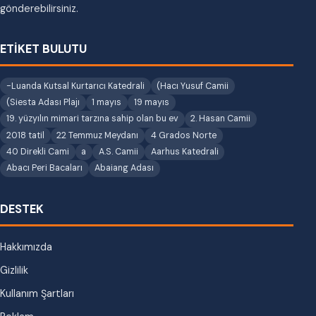
gönderebilirsiniz.
ETİKET BULUTU
-Luanda Kutsal Kurtarıcı Katedrali
(Hacı Yusuf Camii
(Siesta Adası Plajı
1 mayıs
19 mayıs
19. yüzyılın mimari tarzına sahip olan bu ev
2. Hasan Camii
2018 tatil
22 Temmuz Meydanı
4 Grados Norte
40 Direkli Cami
a
A.S. Camii
Aarhus Katedrali
Abacı Peri Bacaları
Abaiang Adası
DESTEK
Hakkımızda
Gizlilik
Kullanım Şartları