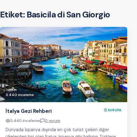
Etiket:
Basicila di San Giorgio
3.440 inceleme
İtalya Gezi Rehberi
AVRUPA
3.440 inceleme
0 yorum
Dünyada İspanya dışında en çok turist çeken diğer
ülkelerden biri olan İtalya; İspanya gibi halkının Türklere