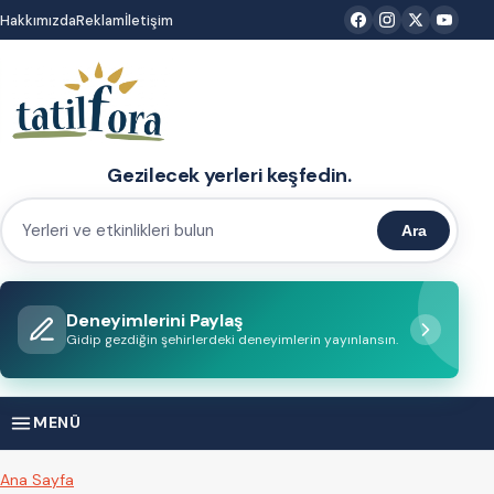
İçeriğe
Hakkımızda
Reklam
İletişim
atla
Gezilecek yerleri keşfedin.
Ara
Yerleri
ve
etkinlikleri
Deneyimlerini Paylaş
bulun
Gidip gezdiğin şehirlerdeki deneyimlerin yayınlansın.
MENÜ
Ana Sayfa