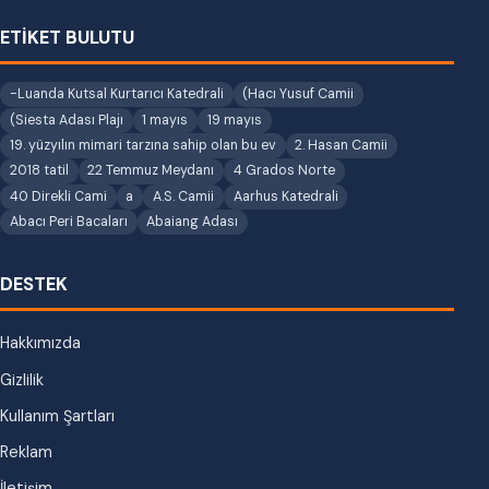
ETİKET BULUTU
-Luanda Kutsal Kurtarıcı Katedrali
(Hacı Yusuf Camii
(Siesta Adası Plajı
1 mayıs
19 mayıs
19. yüzyılın mimari tarzına sahip olan bu ev
2. Hasan Camii
2018 tatil
22 Temmuz Meydanı
4 Grados Norte
40 Direkli Cami
a
A.S. Camii
Aarhus Katedrali
Abacı Peri Bacaları
Abaiang Adası
DESTEK
Hakkımızda
Gizlilik
Kullanım Şartları
Reklam
İletişim