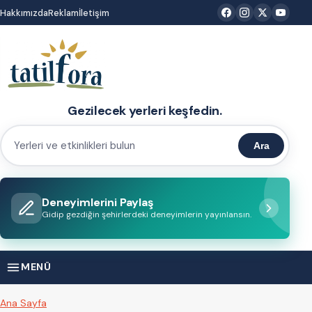
İçeriğe
Hakkımızda
Reklam
İletişim
atla
Gezilecek yerleri keşfedin.
Ara
Yerleri
ve
etkinlikleri
Deneyimlerini Paylaş
bulun
Gidip gezdiğin şehirlerdeki deneyimlerin yayınlansın.
MENÜ
Ana Sayfa