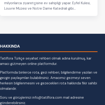
milyonlarca ziyaretçisine ev sahipliği yapar. Eyfel Kulesi,
Louvre Müzesi ve Notre Dame Katedrali gibi…
HAKKINDA
Tatilfora Türkçe seyahat rehberi olmak adına kurulmuş, kar
amacı gütmeyen online platformdur.
Platformda binlerce rota, gezi rehberi, bilgilendirme yazıları ve
gezgin paylaşımları bulabilirsiniz. Amacımız gezmeyi seven
herkesin bilgilenmesini ve gezecekleri rota hakkında fikir sahibi
olmalarıdır.
Soru ve görüşlerinizi info@tatilfora.com mail adresine
gönderebilirsiniz.