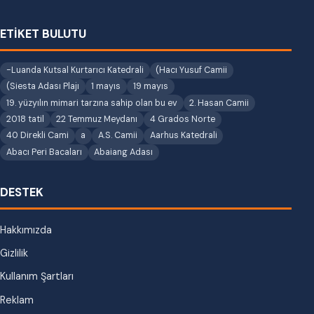
ETİKET BULUTU
-Luanda Kutsal Kurtarıcı Katedrali
(Hacı Yusuf Camii
(Siesta Adası Plajı
1 mayıs
19 mayıs
19. yüzyılın mimari tarzına sahip olan bu ev
2. Hasan Camii
2018 tatil
22 Temmuz Meydanı
4 Grados Norte
40 Direkli Cami
a
A.S. Camii
Aarhus Katedrali
Abacı Peri Bacaları
Abaiang Adası
DESTEK
Hakkımızda
Gizlilik
Kullanım Şartları
Reklam