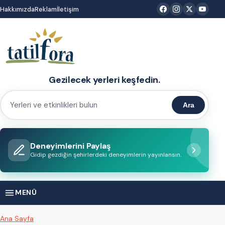
İçeriğe
Hakkımızda
Reklam
İletişim
atla
Gezilecek yerleri keşfedin.
Ara
Yerleri
ve
etkinlikleri
Deneyimlerini Paylaş
bulun
Gidip gezdiğin şehirlerdeki deneyimlerin yayınlansın.
MENÜ
Ana Sayfa