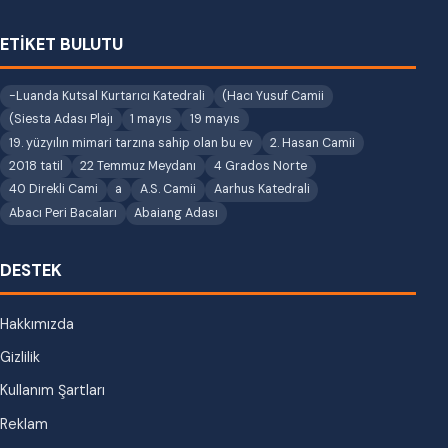
ETİKET BULUTU
-Luanda Kutsal Kurtarıcı Katedrali
(Hacı Yusuf Camii
(Siesta Adası Plajı
1 mayıs
19 mayıs
19. yüzyılın mimari tarzına sahip olan bu ev
2. Hasan Camii
2018 tatil
22 Temmuz Meydanı
4 Grados Norte
40 Direkli Cami
a
A.S. Camii
Aarhus Katedrali
Abacı Peri Bacaları
Abaiang Adası
DESTEK
Hakkımızda
Gizlilik
Kullanım Şartları
Reklam