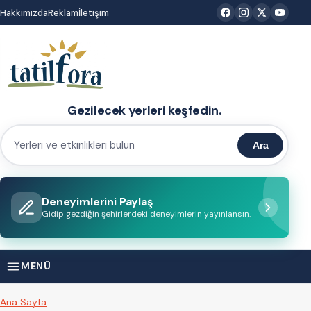
İçeriğe
Hakkımızda
Reklam
İletişim
atla
Gezilecek yerleri keşfedin.
Ara
Yerleri
ve
etkinlikleri
Deneyimlerini Paylaş
bulun
Gidip gezdiğin şehirlerdeki deneyimlerin yayınlansın.
MENÜ
Ana Sayfa