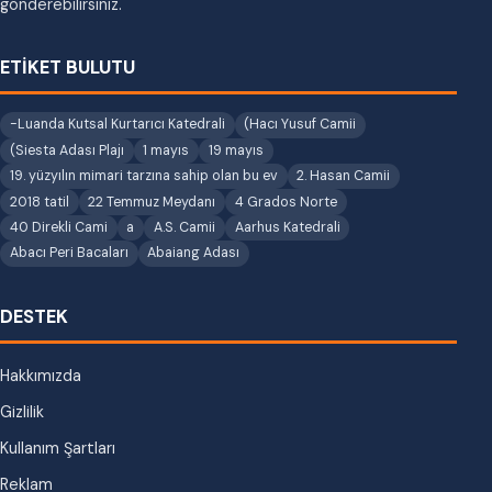
gönderebilirsiniz.
ETİKET BULUTU
-Luanda Kutsal Kurtarıcı Katedrali
(Hacı Yusuf Camii
(Siesta Adası Plajı
1 mayıs
19 mayıs
19. yüzyılın mimari tarzına sahip olan bu ev
2. Hasan Camii
2018 tatil
22 Temmuz Meydanı
4 Grados Norte
40 Direkli Cami
a
A.S. Camii
Aarhus Katedrali
Abacı Peri Bacaları
Abaiang Adası
DESTEK
Hakkımızda
Gizlilik
Kullanım Şartları
Reklam