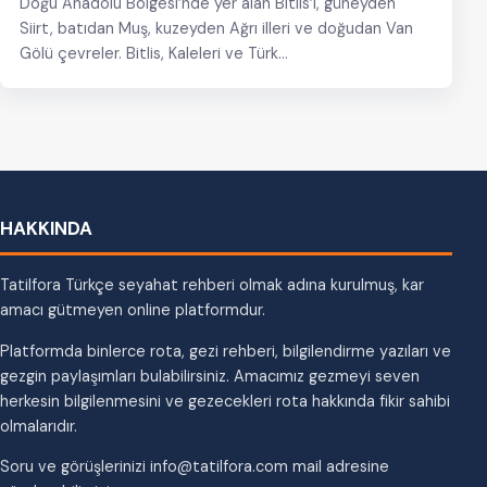
Doğu Anadolu Bölgesi’nde yer alan Bitlis’i, güneyden
Siirt, batıdan Muş, kuzeyden Ağrı illeri ve doğudan Van
Gölü çevreler. Bitlis, Kaleleri ve Türk…
HAKKINDA
Tatilfora Türkçe seyahat rehberi olmak adına kurulmuş, kar
amacı gütmeyen online platformdur.
Platformda binlerce rota, gezi rehberi, bilgilendirme yazıları ve
gezgin paylaşımları bulabilirsiniz. Amacımız gezmeyi seven
herkesin bilgilenmesini ve gezecekleri rota hakkında fikir sahibi
olmalarıdır.
Soru ve görüşlerinizi info@tatilfora.com mail adresine