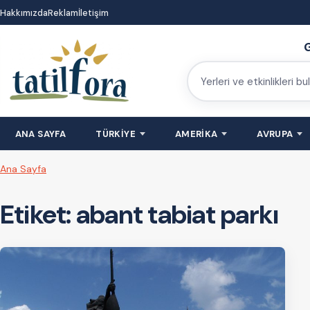
İçeriğe
Hakkımızda
Reklam
İletişim
atla
G
Yerleri
ve
etkinlikleri
ANA SAYFA
TÜRKİYE
AMERİKA
AVRUPA
bulun
Ana Sayfa
Etiket:
abant tabiat parkı