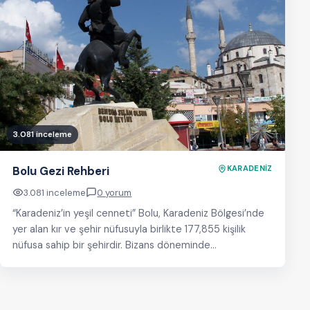
3.081 inceleme
Bolu Gezi Rehberi
KARADENİZ
3.081 inceleme
0 yorum
“Karadeniz’in yeşil cenneti” Bolu, Karadeniz Bölgesi’nde
yer alan kır ve şehir nüfusuyla birlikte 177,855 kişilik
nüfusa sahip bir şehirdir. Bizans döneminde
ismi Claudiopolis…